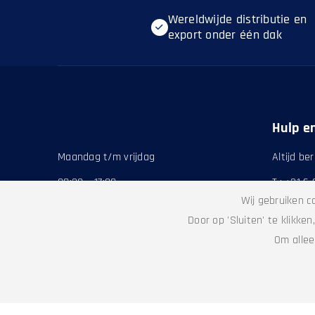
Wereldwijde distributie en
export onder één dak
Hulp e
Maandag t/m vrijdag
Altijd be
08:30 – 17:00
T.: +31 6
Wij gebruiken c
Door op 'Sluiten' te klikke
Zwedenweg 11
Om allee
7772 TC Hardenberg
T.:
+31 (0) 523 70 33 33
E.:
sales@compasslogistics.nl