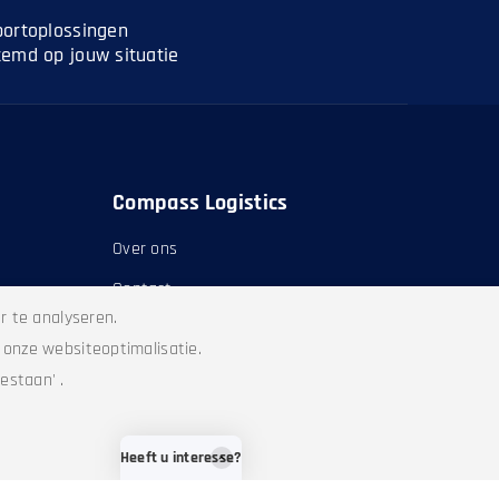
portoplossingen
temd op jouw situatie
Compass Logistics
Over ons
Contact
r te analyseren.
n onze websiteoptimalisatie.
toestaan'
.
Heeft u interesse?