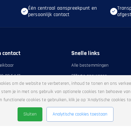
Één centraal aanspreekpunt en
Trans
persoonlijk contact
afges
n contact
Snelle links
reikbaar
Alle bestemmingen
 22 00 54 17
Offerte aanvragen
ookies om de website te verbeteren, inhoud te tonen en ons verkee
Onze diensten
n, stem je in met ons gebruik van optionele cookies ten behoeve va
n functionele cookies te gebruiken, klik je op 'Analytische cookies 
Sluiten
Analytische cookies toestaan