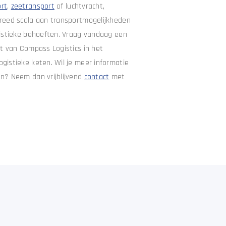
rt
,
zeetransport
of luchtvracht,
reed scala aan transportmogelijkheden
gistieke behoeften. Vraag vandaag een
ht van Compass Logistics in het
gistieke keten. Wil je meer informatie
n? Neem dan vrijblijvend
contact
met