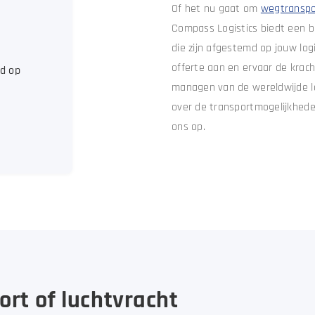
Of het nu gaat om
wegtranspo
Compass Logistics biedt een b
die zijn afgestemd op jouw lo
offerte aan en ervaar de krac
d op
managen van de wereldwijde lo
over de transportmogelijkhede
ons op.
rt of luchtvracht