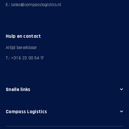
E.:
sales@compasslogistics.nl
Hulp en contact
Altijd bereikbaar
T.: +31 6 22 00 54 17
Snelle links
Alle bestemmingen
Offerte aanvragen
Compass Logistics
Onze diensten
Over ons